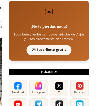
s
✉️
án
¡No te pierdas nada!
n
Suscríbete y recibe los nuevos artículos de Viajes
y Rutas directamente en tu correo.
✉️ Suscríbete gratis
✨ SÍGUENOS
Facebook
Instagram
X
Pinterest