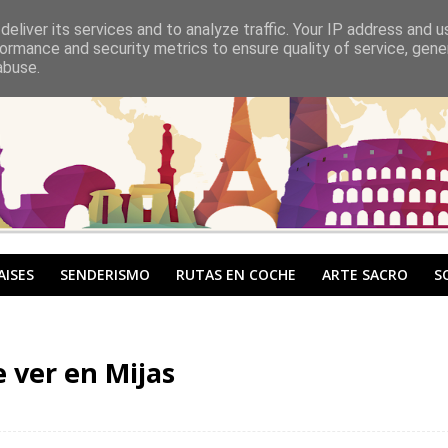
eliver its services and to analyze traffic. Your IP address and 
ormance and security metrics to ensure quality of service, gen
abuse.
AISES
SENDERISMO
RUTAS EN COCHE
ARTE SACRO
S
 ver en Mijas