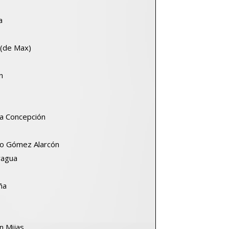
a
 (de Max)
n
da Concepción
io Gómez Alarcón
ragua
ña
n Mijas