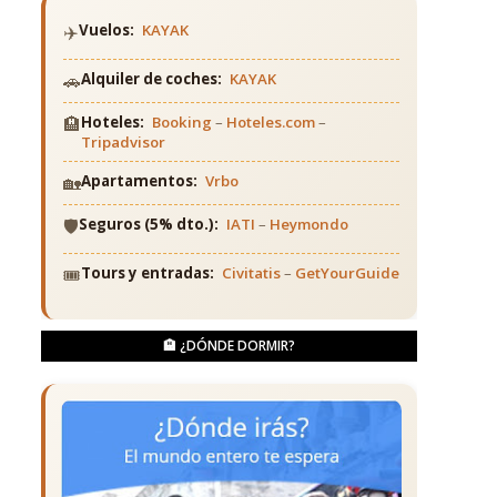
✈️
Vuelos:
KAYAK
🚗
Alquiler de coches:
KAYAK
🏨
Hoteles:
Booking
–
Hoteles.com
–
Tripadvisor
🏡
Apartamentos:
Vrbo
🛡️
Seguros (5% dto.):
IATI
–
Heymondo
🎟️
Tours y entradas:
Civitatis
–
GetYourGuide
🏨 ¿DÓNDE DORMIR?