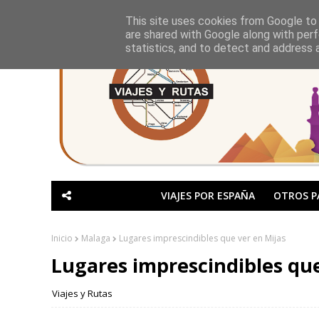
This site uses cookies from Google to d
are shared with Google along with perf
statistics, and to detect and address 
VIAJES POR ESPAÑA
OTROS P
Inicio
Malaga
Lugares imprescindibles que ver en Mijas
Lugares imprescindibles que
Viajes y Rutas