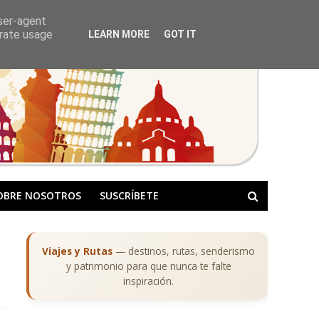
user-agent
erate usage
LEARN MORE
GOT IT
OBRE NOSOTROS
SUSCRÍBETE
Viajes y Rutas
— destinos, rutas, senderismo
y patrimonio para que nunca te falte
inspiración.