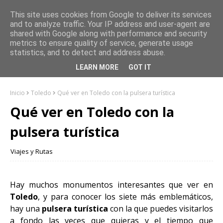
This site uses cookies from Google to deliver its services
and to analyze traffic. Your IP address and user-agent are
shared with Google along with performance and security
metrics to ensure quality of service, generate usage
statistics, and to detect and address abuse.
LEARN MORE
GOT IT
Inicio
Toledo
Qué ver en Toledo con la pulsera turística
Qué ver en Toledo con la
pulsera turística
Viajes y Rutas
Hay muchos monumentos interesantes que ver en
Toledo
, y para conocer los siete más emblemáticos,
hay una
pulsera turística
con la que puedes visitarlos
a fondo las veces que quieras y el tiempo que