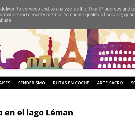
eliver its services and to analyze traffic. Your IP address and 
ormance and security metrics to ensure quality of service, gen
abuse.
AISES
SENDERISMO
RUTAS EN COCHE
ARTE SACRO
S
za en el lago Léman