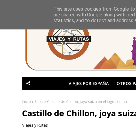
This site uses cookies from Google to d
are shared with Google along with perf
statistics, and to detect and address 
VIAJES POR ESPAÑA
OTROS P
Inicio
Suiza
Castillo de Chillon, joya suiza en el lago Léman
Castillo de Chillon, joya sui
Viajes y Rutas