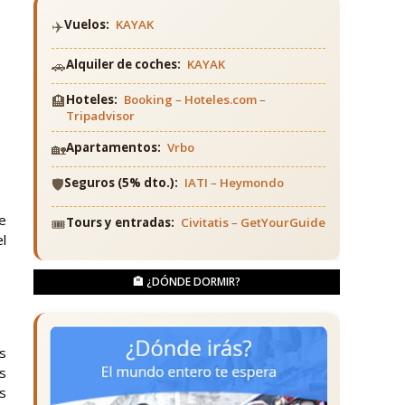
✈️
Vuelos:
KAYAK
🚗
Alquiler de coches:
KAYAK
🏨
Hoteles:
Booking
–
Hoteles.com
–
Tripadvisor
🏡
Apartamentos:
Vrbo
🛡️
Seguros (5% dto.):
IATI
–
Heymondo
e
🎟️
Tours y entradas:
Civitatis
–
GetYourGuide
el
🏨 ¿DÓNDE DORMIR?
s
s
s