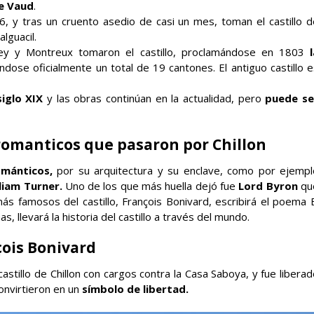
e Vaud
.
, y tras un cruento asedio de casi un mes, toman el castillo d
lguacil.
ey y Montreux tomaron el castillo, proclamándose en 1803
l
éndose oficialmente un total de 19 cantones. El antiguo castillo 
siglo XIX
y las obras continúan en la actualidad, pero
puede se
 romanticos que pasaron por Chillon
ománticos,
por su arquitectura y su enclave, como por ejempl
liam Turner.
Uno de los que más huella dejó fue
Lord Byron
qu
ás famosos del castillo, François Bonivard, escribirá el poema E
, llevará la historia del castillo a través del mundo.
ois Bonivard
stillo de Chillon con cargos contra la Casa Saboya, y fue libera
onvirtieron en un
símbolo de libertad.