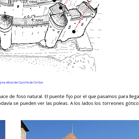
ina oficial
del Castillo de Chillon
 hace de foso natural. El puente fijo por el que pasamos para lleg
davía se pueden ver las poleas. A los lados los torreones gótico