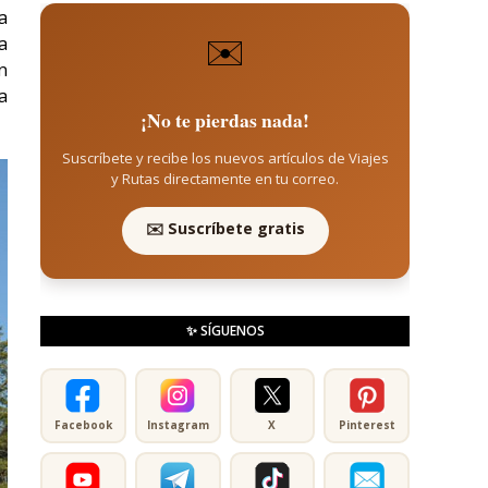
a
✉️
a
n
a
¡No te pierdas nada!
Suscríbete y recibe los nuevos artículos de Viajes
y Rutas directamente en tu correo.
✉️ Suscríbete gratis
✨ SÍGUENOS
Facebook
Instagram
X
Pinterest