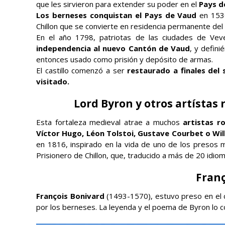
que les sirvieron para extender su poder en el
Pays d
Los berneses conquistan el Pays de Vaud
en 1536
Chillon que se convierte en residencia permanente del a
En el año 1798, patriotas de las ciudades de Vev
independencia al nuevo Cantón de Vaud
, y defini
entonces usado como prisión y depósito de armas.
El castillo comenzó a ser
restaurado a finales del 
visitado.
Lord Byron y otros artístas
Esta fortaleza medieval atrae a muchos
artistas r
Víctor Hugo, Léon Tolstoi, Gustave Courbet o Wil
en 1816, inspirado en la vida de uno de los presos m
Prisionero de Chillon, que, traducido a más de 20 idiomas
Franç
François Bonivard
(1493-1570), estuvo preso en el ca
por los berneses. La leyenda y el poema de Byron lo c