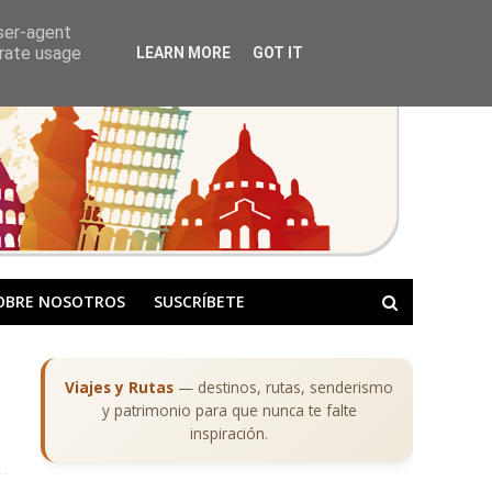
user-agent
erate usage
LEARN MORE
GOT IT
OBRE NOSOTROS
SUSCRÍBETE
Viajes y Rutas
— destinos, rutas, senderismo
y patrimonio para que nunca te falte
inspiración.