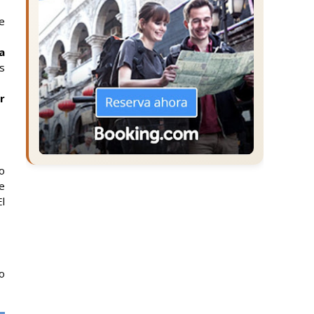
e
a
es
r
o
e
l
do