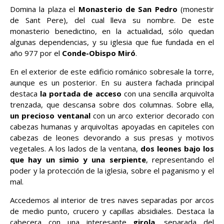
Domina la plaza el
Monasterio de San Pedro
(monestir
de Sant Pere), del cual lleva su nombre. De este
monasterio benedictino, en la actualidad, sólo quedan
algunas dependencias, y su iglesia que fue fundada en el
año 977 por el
Conde-Obispo Miró
.
En el exterior de este edificio románico sobresale la torre,
aunque es un posterior. En su austera fachada principal
destaca
la portada de acceso
con una sencilla arquivolta
trenzada, que descansa sobre dos columnas. Sobre ella,
un precioso ventanal
con un arco exterior decorado con
cabezas humanas y arquivoltas apoyadas en capiteles con
cabezas de leones devorando a sus presas y motivos
vegetales. A los lados de la ventana,
dos leones bajo los
que hay un simio y una serpiente
, representando el
poder y la protección de la iglesia, sobre el paganismo y el
mal.
Accedemos al interior de tres naves separadas por arcos
de medio punto, crucero y capillas absidiales. Destaca la
cabecera con una interesante
girola,
separada del