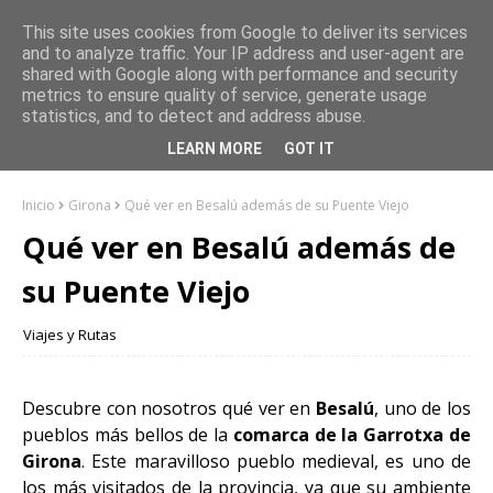
This site uses cookies from Google to deliver its services
and to analyze traffic. Your IP address and user-agent are
shared with Google along with performance and security
metrics to ensure quality of service, generate usage
statistics, and to detect and address abuse.
LEARN MORE
GOT IT
Inicio
Girona
Qué ver en Besalú además de su Puente Viejo
Qué ver en Besalú además de
su Puente Viejo
Viajes y Rutas
Descubre con nosotros qué ver en
Besalú
, uno de los
pueblos más bellos de la
comarca de la Garrotxa de
Girona
. Este maravilloso pueblo medieval, es uno de
los más visitados de la provincia, ya que su ambiente