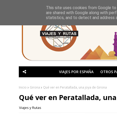
This site uses cookies from Google to d
are shared with Google along with perf
statistics, and to detect and address 
VIAJES POR ESPAÑA
OTROS P
Inicio
Girona
Qué ver en Peratallada, una joya de Girona
Qué ver en Peratallada, una
Viajes y Rutas