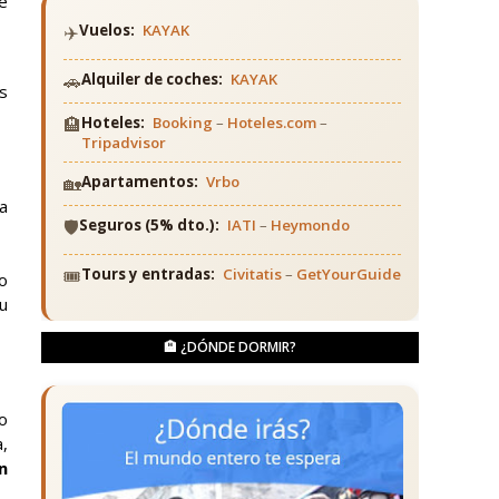
e
✈️
Vuelos:
KAYAK
🚗
Alquiler de coches:
KAYAK
s
🏨
Hoteles:
Booking
–
Hoteles.com
–
Tripadvisor
🏡
Apartamentos:
Vrbo
a
🛡️
Seguros (5% dto.):
IATI
–
Heymondo
🎟️
Tours y entradas:
Civitatis
–
GetYourGuide
o
su
🏨 ¿DÓNDE DORMIR?
do
,
n