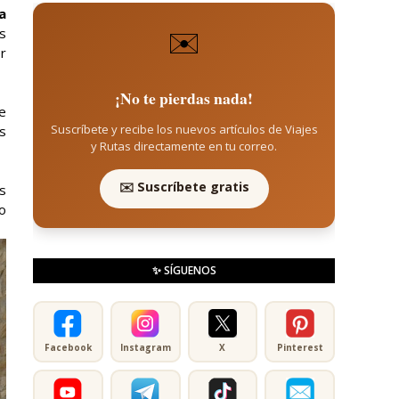
a
✉️
s
r
¡No te pierdas nada!
e
Suscríbete y recibe los nuevos artículos de Viajes
s
y Rutas directamente en tu correo.
✉️ Suscríbete gratis
s
o
✨ SÍGUENOS
Facebook
Instagram
X
Pinterest