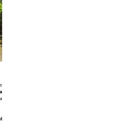
e
a
a
l