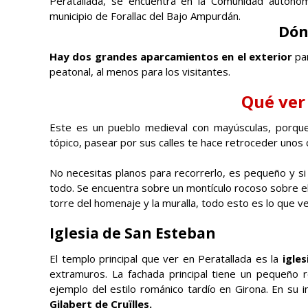
Peratallada, se encuentra en la Comunidad autónom
municipio de Forallac del Bajo Ampurdán.
Dón
Hay dos grandes aparcamientos en el exterior
par
peatonal, al menos para los visitantes.
Qué ver
Este es un pueblo medieval con mayúsculas, porqu
tópico, pasear por sus calles te hace retroceder unos 
No necesitas planos para recorrerlo, es pequeño y si 
todo. Se encuentra sobre un montículo rocoso sobre el 
torre del homenaje y la muralla, todo esto es lo que ve
Iglesia de San Esteban
El templo principal que ver en Peratallada es la
igle
extramuros. La fachada principal tiene un pequeño 
ejemplo del estilo románico tardío en Girona. En su i
Gilabert de Cruïlles.