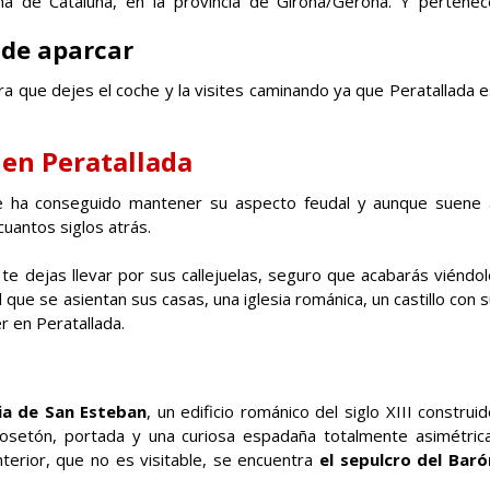
a de Cataluña, en la provincia de Girona/Gerona. Y pertenec
de aparcar
a que dejes el coche y la visites caminando ya que Peratallada e
 en Peratallada
e ha conseguido mantener su aspecto feudal y aunque suene 
cuantos siglos atrás.
te dejas llevar por sus callejuelas, seguro que acabarás viéndol
que se asientan sus casas, una iglesia románica, un castillo con 
r en Peratallada.
sia de San Esteban
, un edificio románico del siglo XIII construi
rosetón, portada y una curiosa espadaña totalmente asimétrica
nterior, que no es visitable, se encuentra
el sepulcro del Baró