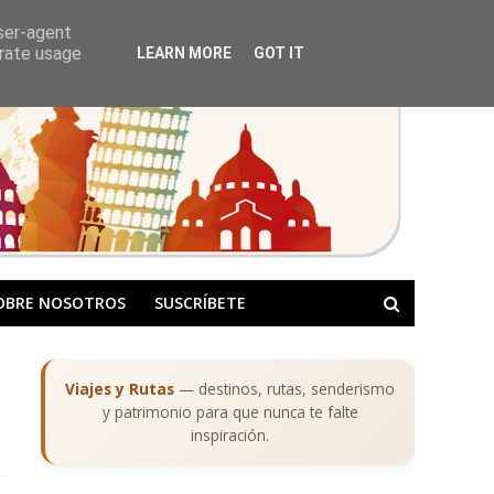
user-agent
erate usage
LEARN MORE
GOT IT
OBRE NOSOTROS
SUSCRÍBETE
Viajes y Rutas
— destinos, rutas, senderismo
y patrimonio para que nunca te falte
inspiración.