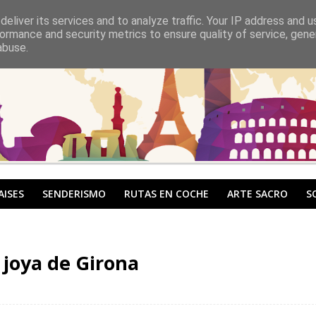
eliver its services and to analyze traffic. Your IP address and 
ormance and security metrics to ensure quality of service, gen
abuse.
AISES
SENDERISMO
RUTAS EN COCHE
ARTE SACRO
S
 joya de Girona