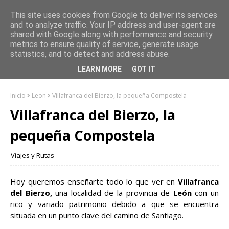
This site uses cookies from Google to deliver its services
and to analyze traffic. Your IP address and user-agent are
shared with Google along with performance and security
metrics to ensure quality of service, generate usage
statistics, and to detect and address abuse.
LEARN MORE
GOT IT
Inicio
Leon
Villafranca del Bierzo, la pequeña Compostela
Villafranca del Bierzo, la
pequeña Compostela
Viajes y Rutas
Hoy queremos enseñarte todo lo que ver en
Villafranca
del Bierzo,
una localidad de la provincia de
León
con un
rico y variado patrimonio debido a que se encuentra
situada en un punto clave del camino de Santiago.