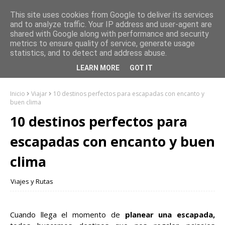
This site uses cookies from Google to deliver its services
and to analyze traffic. Your IP address and user-agent are
shared with Google along with performance and security
metrics to ensure quality of service, generate usage
statistics, and to detect and address abuse.
LEARN MORE
GOT IT
Inicio
Viajar
10 destinos perfectos para escapadas con encanto y
buen clima
10 destinos perfectos para
escapadas con encanto y buen
clima
Viajes y Rutas
Cuando llega el momento de
planear una escapada,