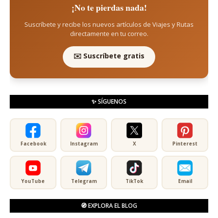
¡No te pierdas nada!
Suscríbete y recibe los nuevos artículos de Viajes y Rutas
directamente en tu correo.
✉️ Suscríbete gratis
✨ SÍGUENOS
Facebook
Instagram
X
Pinterest
YouTube
Telegram
TikTok
Email
🧭 EXPLORA EL BLOG