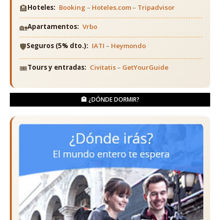
🏨
Hoteles:
Booking
–
Hoteles.com
–
Tripadvisor
🏡
Apartamentos:
Vrbo
🛡️
Seguros (5% dto.):
IATI
–
Heymondo
🎟️
Tours y entradas:
Civitatis
–
GetYourGuide
🏨 ¿DÓNDE DORMIR?