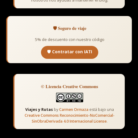
nosotros nos ayudas a mantener el blog.
🛡️ Seguro de viaje
5% de descuento con nuestro código
🛡️ Contratar con IATI
© Licencia Creative Commons
Viajes y Rutas
by
Carmen Ormaza
está bajo una
Creative Commons Reconocimiento-NoComercial-
SinObraDerivada 4.0 Internacional License
.