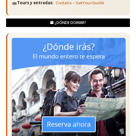
🎟️
Tours y entradas:
Civitatis
–
GetYourGuide
🏨 ¿DÓNDE DORMIR?