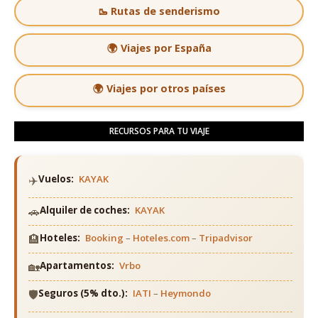
🥾 Rutas de senderismo
🌍 Viajes por España
🌍 Viajes por otros países
RECURSOS PARA TU VIAJE
✈️
Vuelos:
KAYAK
🚗
Alquiler de coches:
KAYAK
🏨
Hoteles:
Booking
–
Hoteles.com
–
Tripadvisor
🏡
Apartamentos:
Vrbo
🛡️
Seguros (5% dto.):
IATI
–
Heymondo