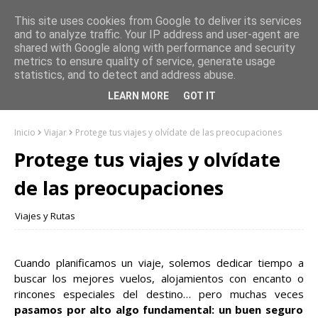
This site uses cookies from Google to deliver its services
and to analyze traffic. Your IP address and user-agent are
shared with Google along with performance and security
metrics to ensure quality of service, generate usage
statistics, and to detect and address abuse.
LEARN MORE
GOT IT
Inicio
Viajar
Protege tus viajes y olvídate de las preocupaciones
Protege tus viajes y olvídate
de las preocupaciones
Viajes y Rutas
Cuando planificamos un viaje, solemos dedicar tiempo a
buscar los mejores vuelos, alojamientos con encanto o
rincones especiales del destino… pero muchas veces
pasamos por alto algo fundamental: un buen seguro