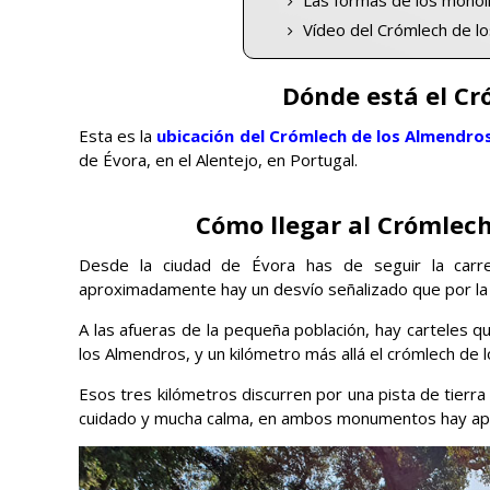
Las formas de los monol
Vídeo del Crómlech de l
Dónde está el Cr
Esta es la
ubicación del Crómlech de los Almendro
de Évora, en el Alentejo, en Portugal.
Cómo llegar al Crómlech
Desde la ciudad de Évora has de seguir la car
aproximadamente hay un desvío señalizado que por la
A las afueras de la pequeña población, hay carteles qu
los Almendros, y un kilómetro más allá el crómlech de 
Esos tres kilómetros discurren por una pista de tierr
cuidado y mucha calma, en ambos monumentos hay ap