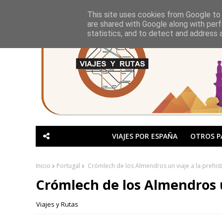
This site uses cookies from Google to d
are shared with Google along with perf
statistics, and to detect and address 
VIAJES POR ESPAÑA
OTROS P
Inicio
Portugal
Crómlech de los Almendros un viaje a la prehist
Crómlech de los Almendros u
Viajes y Rutas