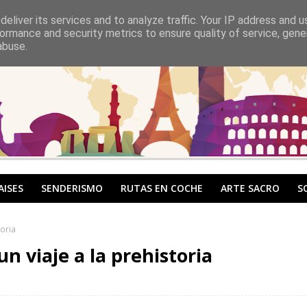
eliver its services and to analyze traffic. Your IP address and 
ormance and security metrics to ensure quality of service, gen
abuse.
AISES
SENDERISMO
RUTAS EN COCHE
ARTE SACRO
S
oria
n viaje a la prehistoria