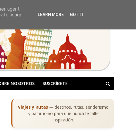
user-agent
erate usage
LEARN MORE
GOT IT
OBRE NOSOTROS
SUSCRÍBETE
Viajes y Rutas
— destinos, rutas, senderismo
y patrimonio para que nunca te falte
inspiración.