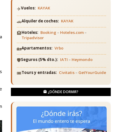
✈️
Vuelos:
KAYAK
🚗
Alquiler de coches:
KAYAK
🏨
Hoteles:
Booking
–
Hoteles.com
–
a
Tripadvisor
🏡
Apartamentos:
Vrbo
🛡️
Seguros (5% dto.):
IATI
–
Heymondo
s
🎟️
Tours y entradas:
Civitatis
–
GetYourGuide
de
🏨 ¿DÓNDE DORMIR?
on