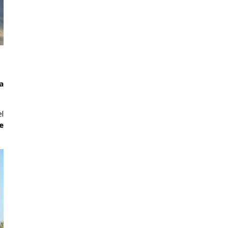
a
l
e