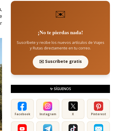
s
,
✉️
e
r
¡No te pierdas nada!
Suscríbete y recibe los nuevos artículos de Viajes
y Rutas directamente en tu correo.
✉️ Suscríbete gratis
✨ SÍGUENOS
Facebook
Instagram
X
Pinterest