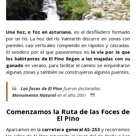
Una hoz, o foz en asturiano
, es el desfiladero formado
por un río. La hoz del río Valmartín discurre en zonas con
paredes casi verticales rompiendo en rápidos y cascadas.
El sendero por el que pasearemos es
la vía por la que
los habitantes de El Pino llegan a las majadas con su
ganado
en verano, para facilitar el camino se empedraron
algunas zonas y también se construyeron algunos puentes.
Las foces de El Pino
fueron declaradas
Monumento Natural
en el año 2001
Comenzamos la Ruta de las Foces de
El Pino
Aparcamos en la
carretera general AS-253
y recorremos
las calles de El Pino siguiendo el cauce del río Braña o San