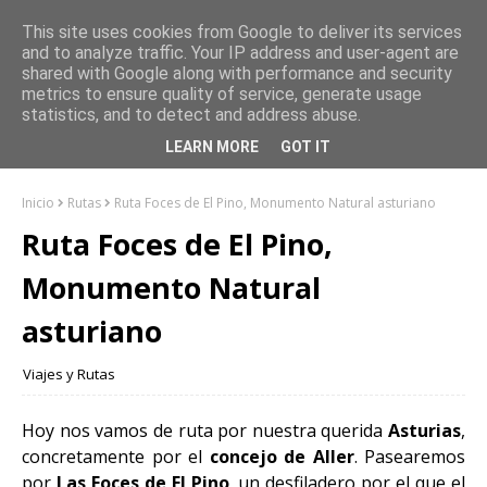
This site uses cookies from Google to deliver its services
and to analyze traffic. Your IP address and user-agent are
shared with Google along with performance and security
metrics to ensure quality of service, generate usage
statistics, and to detect and address abuse.
LEARN MORE
GOT IT
Inicio
Rutas
Ruta Foces de El Pino, Monumento Natural asturiano
Ruta Foces de El Pino,
Monumento Natural
asturiano
Viajes y Rutas
Hoy nos vamos de ruta por nuestra querida
Asturias
,
concretamente por el
concejo de Aller
. Pasearemos
por
Las Foces de El Pino
, un desfiladero por el que el