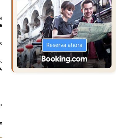
el
e
s
s
,
a
e