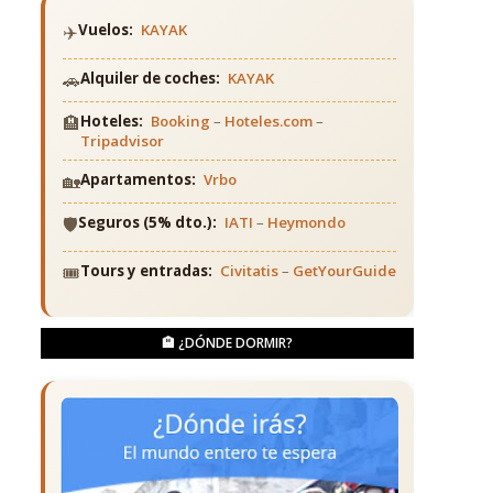
✈️
Vuelos:
KAYAK
🚗
Alquiler de coches:
KAYAK
🏨
Hoteles:
Booking
–
Hoteles.com
–
Tripadvisor
🏡
Apartamentos:
Vrbo
🛡️
Seguros (5% dto.):
IATI
–
Heymondo
🎟️
Tours y entradas:
Civitatis
–
GetYourGuide
🏨 ¿DÓNDE DORMIR?