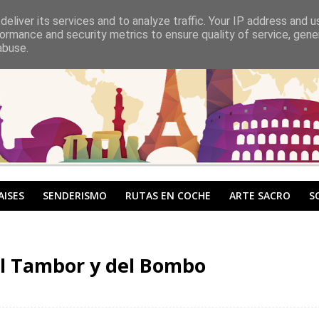
eliver its services and to analyze traffic. Your IP address and 
ormance and security metrics to ensure quality of service, gen
abuse.
AISES
SENDERISMO
RUTAS EN COCHE
ARTE SACRO
S
el Tambor y del Bombo