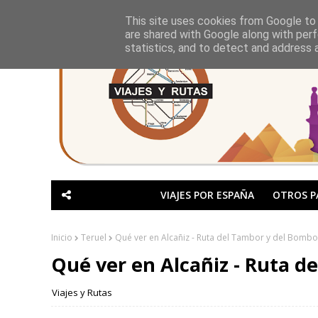
This site uses cookies from Google to d
are shared with Google along with perf
statistics, and to detect and address 
VIAJES POR ESPAÑA
OTROS P
Inicio
Teruel
Qué ver en Alcañiz - Ruta del Tambor y del Bombo
Qué ver en Alcañiz - Ruta d
Viajes y Rutas