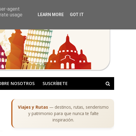
user-agent
erate usage
LEARN MORE
GOT IT
OBRE NOSOTROS
SUSCRÍBETE
Viajes y Rutas
— destinos, rutas, senderismo
y patrimonio para que nunca te falte
inspiración.