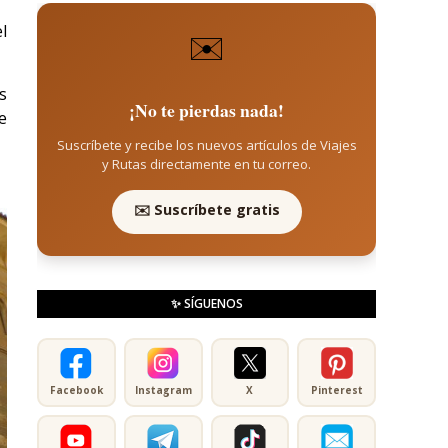
l
✉️
s
¡No te pierdas nada!
e
Suscríbete y recibe los nuevos artículos de Viajes
y Rutas directamente en tu correo.
✉️ Suscríbete gratis
✨ SÍGUENOS
Facebook
Instagram
X
Pinterest