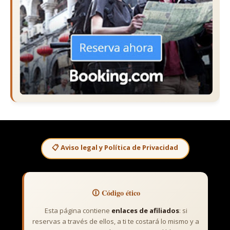
📋 Aviso legal y Política de Privacidad
🛈 Código ético
Esta página contiene
enlaces de afiliados
: si
reservas a través de ellos, a ti te costará lo mismo y a