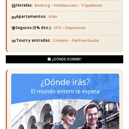
🏨
Hoteles:
Booking
–
Hoteles.com
–
Tripadvisor
🏡
Apartamentos:
Vrbo
🛡️
Seguros (5% dto.):
IATI
–
Heymondo
🎟️
Tours y entradas:
Civitatis
–
GetYourGuide
🏨 ¿DÓNDE DORMIR?