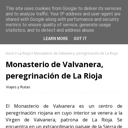
This site uses cookies from Google to deliver its services
and to analyze traffic. Your IP address and user-agent are
shared with Google along with performance and security
metrics to ensure quality of service, generate usage
statistics, and to detect and address abuse.
LEARN MORE
GOT IT
Inicio
La-Rioja
Monasterio de Valvanera, peregrinación de La Rioja
Monasterio de Valvanera,
peregrinación de La Rioja
Viajes y Rutas
El Monasterio de Valvanera es un centro de
peregrinación riojana en cuyo interior se venera a la
Virgen de Valvanera, patrona de La Rioja. Se
encuentra en un extraordinario paisaje de la Sierra de