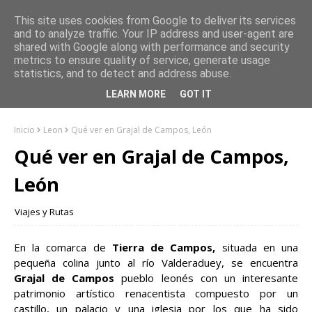
This site uses cookies from Google to deliver its services
and to analyze traffic. Your IP address and user-agent are
shared with Google along with performance and security
metrics to ensure quality of service, generate usage
statistics, and to detect and address abuse.
LEARN MORE
GOT IT
Inicio
Leon
Qué ver en Grajal de Campos, León
Qué ver en Grajal de Campos,
León
Viajes y Rutas
En la comarca de
Tierra de Campos,
situada en una
pequeña colina junto al río Valderaduey, se encuentra
Grajal de Campos
pueblo leonés con un interesante
patrimonio artístico renacentista compuesto por un
castillo, un palacio y una iglesia por los que ha sido