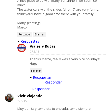
A nice place to be with many Sunshine. I like Spain so
much.
The water cars with the slides (shot 17) are very funny. I
think you'll have a good time there with your family.
Many greetings,
Marco
Responder
Eliminar
Respuestas
Viajes y Rutas
27.5.15
Thanks Marco, really was a very nice hollidays!
Hugs
Eliminar
Respuestas
Responder
Responder
Vivir viajando
22.5.15
Muy bonita y completa tu entrada, como siempre.