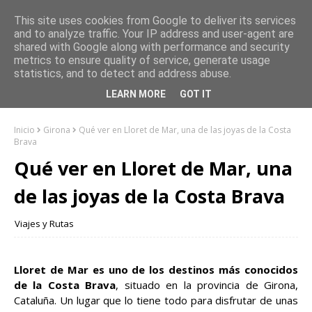
This site uses cookies from Google to deliver its services
and to analyze traffic. Your IP address and user-agent are
shared with Google along with performance and security
metrics to ensure quality of service, generate usage
statistics, and to detect and address abuse.
LEARN MORE
GOT IT
Inicio
Girona
Qué ver en Lloret de Mar, una de las joyas de la Costa
Brava
Qué ver en Lloret de Mar, una
de las joyas de la Costa Brava
Viajes y Rutas
Lloret de Mar es uno de los destinos más conocidos
de la Costa Brava
, situado en la provincia de Girona,
Cataluña. Un lugar que lo tiene todo para disfrutar de unas