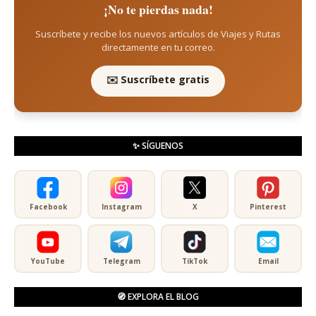
¡No te pierdas nada!
Suscríbete y recibe los nuevos artículos de Viajes y Rutas
directamente en tu correo.
✉️ Suscríbete gratis
✨ SÍGUENOS
Facebook
Instagram
X
Pinterest
YouTube
Telegram
TikTok
Email
🧭 EXPLORA EL BLOG