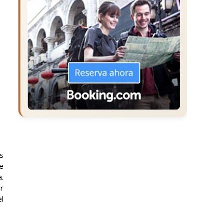
s
e
.
r
el