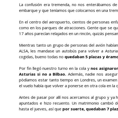
La confusión era tremenda, no nos enterábamos de n
embarque y que teníamos que colocarnos en una treme
En el centro del aeropuerto, cientos de personas enf
como en los parques de atracciones. Gente que se que
17 años parecían relajados en un rincón, quizás pensan
Mientras tanto un grupo de personas del avión habían
ALSA, les mandase un autobús para volver a Asturi
cogidas, bueno todas no
quedaban 5 plazas y éramo
Por fin llegó nuestro turno en la cola y
nos asignaron
Asturias si no a Bilbao.
Además, nadie nos asegura
pòdíamos estar tanto tiempo en Londres, un examen mu
el vuelo había que volver a ponerse en otra cola en la q
Antes de pasar por allí nos acercamos al grupo y ya h
apuntados e hizo recuento. Un matrimonio cambió d
hasta el jueves, así que
por suerte, quedaban 7 pla