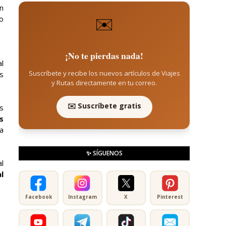
n
✉️
o
¡No te pierdas nada!
l
Suscríbete y recibe los nuevos artículos de Viajes
os
y Rutas directamente en tu correo.
✉️ Suscríbete gratis
s
s
a
✨ SÍGUENOS
al
l
Facebook
Instagram
X
Pinterest