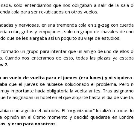
ada, sólo entendíamos que nos obligaban a salir de la sala d
nda cola para ser re-ubicados en otros vuelos.
adadas y nerviosas, en una tremenda cola en zig-zag con cuerda
ría colar, gritos y empujones, solo un grupo de chavales de uno
do que se les alargaba así un poquito su viaje de estudios.
 formado un grupo para intentar que un amigo de uno de ellos d
as. Cuando nos enteramos de esto, todas las plazas ya estaba
s 7
.
 un vuelo de vuelta para el jueves (era lunes) y ni siquiera 
ba que el jueves se hubiese solucionado el problema. Pero n
y importante hacía obligatoria la vuelta antes. Tras asignarno
ue te asignaban un hotel en el que alojarte hasta el día de vuelta.
abían conseguido el autobús. El “organizador” localizó a todos l
e opinión en el último momento y decidió quedarse en Londre
zas y eran para nosotros.