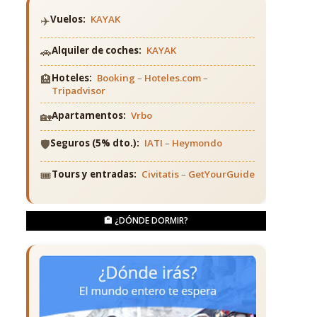
✈️
Vuelos:
KAYAK
🚗
Alquiler de coches:
KAYAK
🏨
Hoteles:
Booking
–
Hoteles.com
–
Tripadvisor
🏡
Apartamentos:
Vrbo
🛡️
Seguros (5% dto.):
IATI
–
Heymondo
🎟️
Tours y entradas:
Civitatis
–
GetYourGuide
🏨 ¿DÓNDE DORMIR?