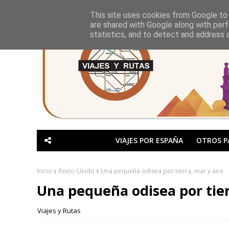
This site uses cookies from Google to d
are shared with Google along with perf
statistics, and to detect and address 
VIAJES POR ESPAÑA
OTROS P
Inicio
Reino-Unido
Una pequeña odisea por tierra, mar y aire
Una pequeña odisea por tier
Viajes y Rutas