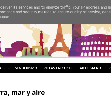
eliver its services and to analyze traffic. Your IP address and 
ormance and security metrics to ensure quality of service, gen
abuse.
AISES
SENDERISMO
RUTAS EN COCHE
ARTE SACRO
S
ra, mar y aire