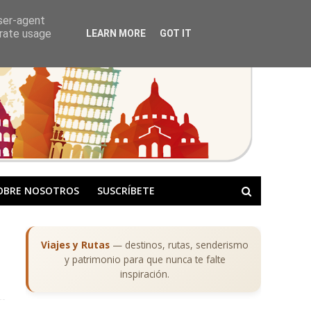
user-agent
erate usage
LEARN MORE
GOT IT
OBRE NOSOTROS
SUSCRÍBETE
Viajes y Rutas
— destinos, rutas, senderismo
y patrimonio para que nunca te falte
inspiración.